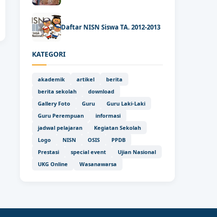
Daftar NISN Siswa TA. 2012-2013
KATEGORI
akademik
artikel
berita
berita sekolah
download
Gallery Foto
Guru
Guru Laki-Laki
Guru Perempuan
informasi
jadwal pelajaran
Kegiatan Sekolah
Logo
NISN
OSIS
PPDB
Prestasi
special event
Ujian Nasional
UKG Online
Wasanawarsa