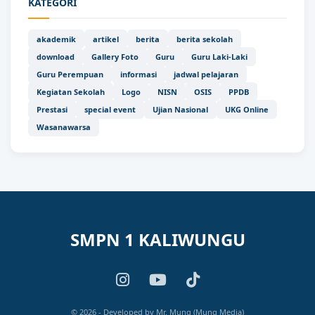
KATEGORI
akademik
artikel
berita
berita sekolah
download
Gallery Foto
Guru
Guru Laki-Laki
Guru Perempuan
informasi
jadwal pelajaran
Kegiatan Sekolah
Logo
NISN
OSIS
PPDB
Prestasi
special event
Ujian Nasional
UKG Online
Wasanawarsa
SMPN 1 KALIWUNGU
© 2026 - Developed by Mr. Mung (Mung Media)