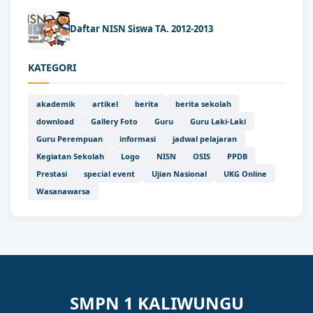
Daftar NISN Siswa TA. 2012-2013
KATEGORI
akademik
artikel
berita
berita sekolah
download
Gallery Foto
Guru
Guru Laki-Laki
Guru Perempuan
informasi
jadwal pelajaran
Kegiatan Sekolah
Logo
NISN
OSIS
PPDB
Prestasi
special event
Ujian Nasional
UKG Online
Wasanawarsa
SMPN 1 KALIWUNGU