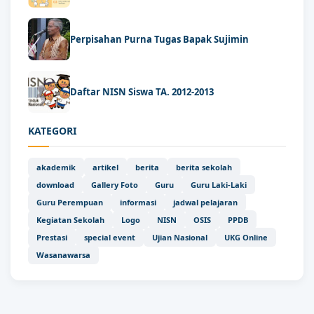
Perpisahan Purna Tugas Bapak Sujimin
Daftar NISN Siswa TA. 2012-2013
KATEGORI
akademik
artikel
berita
berita sekolah
download
Gallery Foto
Guru
Guru Laki-Laki
Guru Perempuan
informasi
jadwal pelajaran
Kegiatan Sekolah
Logo
NISN
OSIS
PPDB
Prestasi
special event
Ujian Nasional
UKG Online
Wasanawarsa