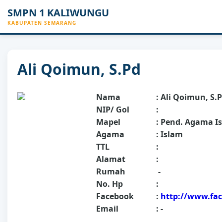
SMPN 1 KALIWUNGU
KABUPATEN SEMARANG
Ali Qoimun, S.Pd
Nama
:
Ali Qoimun, S.
NIP/ Gol
:
Mapel
: Pend. Agama I
Agama
: Islam
TTL
:
Alamat
:
Rumah
-
No. Hp
:
Facebook
:
http://www.fac
Email
: -