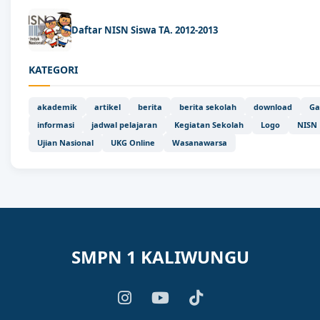
Daftar NISN Siswa TA. 2012-2013
KATEGORI
akademik
artikel
berita
berita sekolah
download
Ga
informasi
jadwal pelajaran
Kegiatan Sekolah
Logo
NISN
Ujian Nasional
UKG Online
Wasanawarsa
SMPN 1 KALIWUNGU