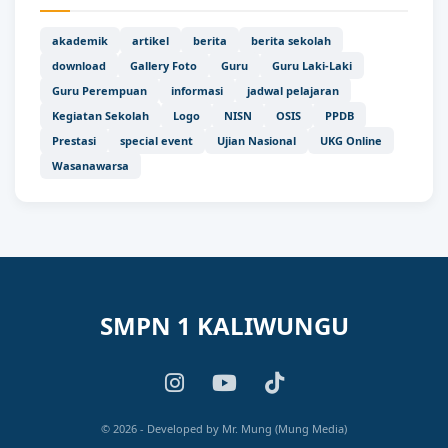
akademik
artikel
berita
berita sekolah
download
Gallery Foto
Guru
Guru Laki-Laki
Guru Perempuan
informasi
jadwal pelajaran
Kegiatan Sekolah
Logo
NISN
OSIS
PPDB
Prestasi
special event
Ujian Nasional
UKG Online
Wasanawarsa
SMPN 1 KALIWUNGU
© 2026 - Developed by Mr. Mung (Mung Media)