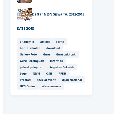
Daftar NISN Siswa TA. 2012-2013
KATEGORI
akademik
artikel
berita
berita sekolah
download
Gallery Foto
Guru
Guru Laki-Laki
Guru Perempuan
informasi
jadwal pelajaran
Kegiatan Sekolah
Logo
NISN
OSIS
PPDB
Prestasi
special event
Ujian Nasional
UKG Online
Wasanawarsa