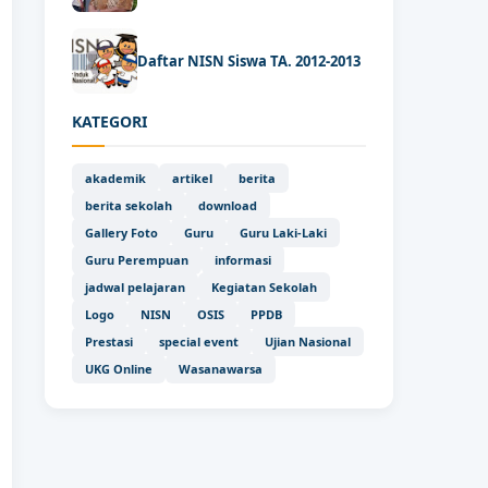
Daftar NISN Siswa TA. 2012-2013
KATEGORI
akademik
artikel
berita
berita sekolah
download
Gallery Foto
Guru
Guru Laki-Laki
Guru Perempuan
informasi
jadwal pelajaran
Kegiatan Sekolah
Logo
NISN
OSIS
PPDB
Prestasi
special event
Ujian Nasional
UKG Online
Wasanawarsa