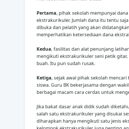
Pertama
, pihak sekolah mempunyai dan
ekstrakurikuler. Jumlah dana itu tentu sa
dibuka dan pelatih yang akan didatangkan
memperhatikan ketersediaan dana ekstrak
Kedua
, fasilitas dan alat penunjang lati
mengikuti ekstrakurikuler seni petik gitar
buah. Itu pun sudah rusak.
Ketiga
, sejak awal pihak sekolah mencar
siswa. Guru BK bekerjasama dengan wakil
berbagai macam cara cerdas untuk menget
Jika bakat dasar anak didik sudah diketa
salah satu ekstrakurikuler yang disukai s
diharapkan hanya mengikuti satu jenis ek
kelompok ekstrakurikuler juga penting ag